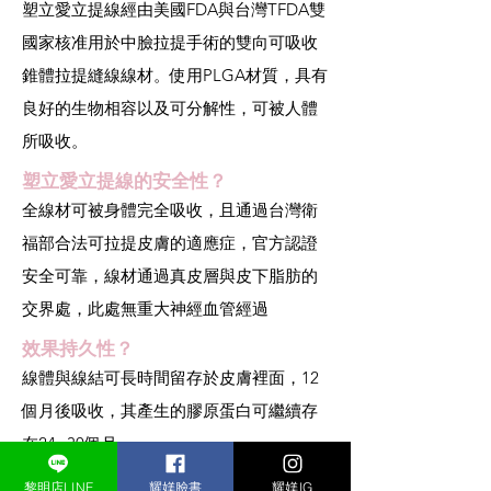
塑立愛立提線經由美國FDA與台灣TFDA雙
國家核准用於中臉拉提手術的雙向可吸收
錐體拉提縫線線材。使用PLGA材質，具有
良好的生物相容以及可分解性，可被人體
所吸收。
塑立愛立提線的安全性？
全線材可被身體完全吸收，且通過台灣衛
福部合法可拉提皮膚的適應症，官方認證
安全可靠，線材通過真皮層與皮下脂肪的
交界處，此處無重大神經血管經過
效果持久性？
線體與線結可長時間留存於皮膚裡面，12
個月後吸收，其產生的膠原蛋白可繼續存
在24~30個月
臨床研究證實塑立愛立提線/Silhouette
黎明店LINE
耀媄臉書
耀媄IG