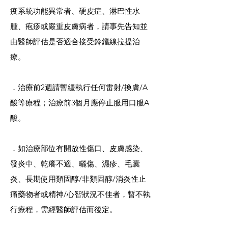
疫系統功能異常者、硬皮症、淋巴性水
腫、疱疹或嚴重皮膚病者，請事先告知並
由醫師評估是否適合接受鈴鐺線拉提治
療。
．治療前2週請暫緩執行任何雷射/換膚/A
酸等療程；治療前3個月應停止服用口服A
酸。
．如治療部位有開放性傷口、皮膚感染、
發炎中、乾癢不適、曬傷、濕疹、毛囊
炎、長期使用類固醇/非類固醇/消炎性止
痛藥物者或精神/心智狀況不佳者，暫不執
行療程，需經醫師評估而後定。