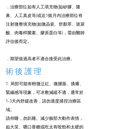
．治療部位如有人工填充物(如矽膠、隆
鼻、人工真皮等)或近1個月內治療部位有
注射微整填充物(如微晶瓷、舒顏萃、玻尿
酸、肉毒桿菌素、膠原蛋白等)，需由醫師
評估後而定。
．期望值過高者不適合接受此治療。
術後護理
1. 局部可能有輕微泛紅、微腫脹、搔癢、
緊繃感等現象，可冰敷減緩不適，通常於
1-3天內舒緩改善，請勿過度揉捏治療區
域。
請仰睡，勿趴睡。減少臉部大動作表情，
如大笑、嚼口香糖或吃太有咬勁和太硬的