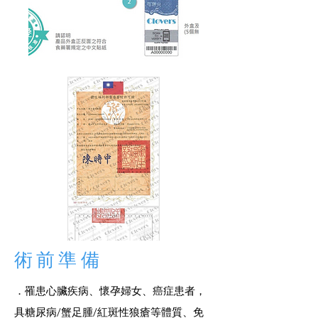
​術前準備
．罹患心臟疾病、懷孕婦女、癌症患者，
具糖尿病/蟹足腫/紅斑性狼瘡等體質、免