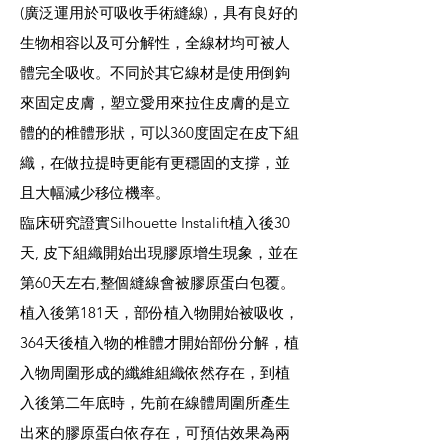
(廣泛運用於可吸收手術縫線)，具有良好的
生物相容以及可分解性，全線材均可被人
體完全吸收。不同於其它線材是使用倒鉤
來固定皮膚，塑立愛用來拉住皮膚的是立
體的的椎體形狀，可以360度固定在皮下組
織，在做拉提時更能有更穩固的支撐，並
且大幅減少移位機率。
臨床研究證實Silhouette Instalift植入後30
天, 皮下組織開始出現膠原增生現象，並在
第60天左右,整個縫線會被膠原蛋白包覆。
植入後第181天，部份植入物開始被吸收，
364天後植入物的椎體才開始部份分解，植
入物周圍形成的纖維組織依然存在，到植
入後第二年底時，先前在線體周圍所產生
出來的膠原蛋白依存在，可預估效果為兩