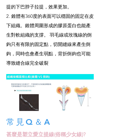
提的下巴脖子拉提，效果更加。
2. 錐體有360度的表面可以穩固的固定在皮
下組織。錐體周圍形成的膠原蛋白也能產
生對軟組織的支撐。 羽毛線或玫瑰線的倒
鉤只有有限的固定點，切開縫線來產生倒
鉤，同時也會產生弱點，背折倒鉤也可能
導致縫合線完全破裂
常見Q＆A
甚麼是塑立愛立提線(俗稱少女線)?