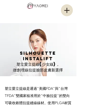
耀媄醫美集團
YAMOEI GROUP
Silhouette
Instalift
塑立愛立提線(少女線)，
微創埋線拉提臉部皮膚新選擇
塑立愛立提線是通過"美國FDA"與"台灣
TFDA"雙國家核准用於"中臉拉提"的雙向
可吸收錐體拉提縫線線材。使用PLGA材質