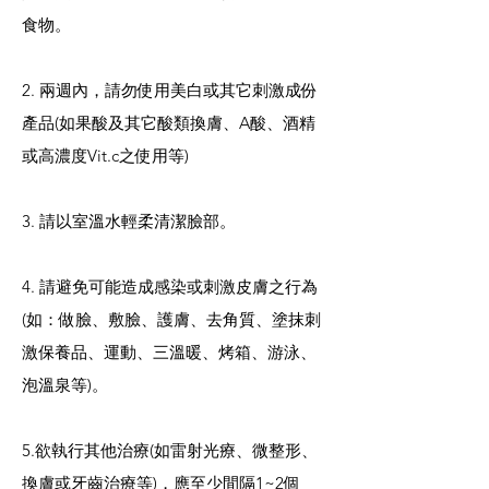
食物。
2. 兩週內，請勿使用美白或其它刺激成份
產品(如果酸及其它酸類換膚、A酸、酒精
或高濃度Vit.c之使用等)
3. 請以室溫水輕柔清潔臉部。
4. 請避免可能造成感染或刺激皮膚之行為
(如：做臉、敷臉、護膚、去角質、塗抹刺
激保養品、運動、三溫暖、烤箱、游泳、
泡溫泉等)。
5.欲執行其他治療(如雷射光療、微整形、
換膚或牙齒治療等)，應至少間隔1~2個