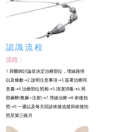
認識流程
流程：
1.與醫師討論並決定治療部位，埋線路徑
以及條數⇢2.說明注意事項⇢3.簽署治療同
意書⇢4.治療部位照相⇢5.清潔消毒⇢6.局
部麻醉(敷麻+注射)⇢7.埋線治療⇢8.術後拍
照⇢9.一週以及每月回診術後追蹤與術後拍
照至第三個月