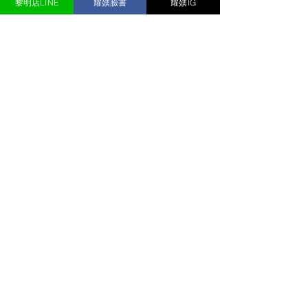
黎明店LINE
耀媄臉書
耀媄IG