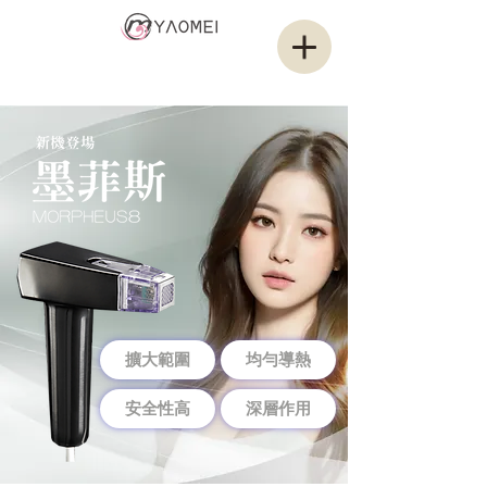
耀媄醫美集團
YAMOEI GROUP
擴大範圍
均勻導熱
安全性高
深層作用