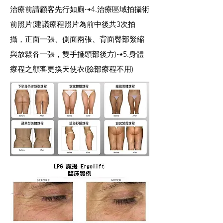
治療前請顧客先行如廁⇢4.治療區域拍攝術
前照片(建議療程照片為前中後共3次拍
攝，正面一張、側面兩張、背面臀部緊縮
與放鬆各一張，雙手擺頭部後方)⇢5.身體
療程之顧客更換天使衣(臉部療程不用)