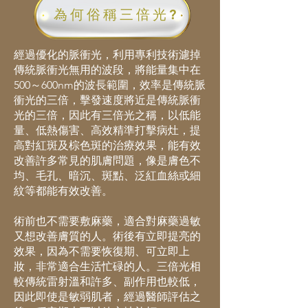
為何俗稱三倍光?
經過優化的脈衝光，利用專利技術濾掉
傳統脈衝光無用的波段，將能量集中在
500～600nm的波長範圍，效率是傳統脈
衝光的三倍，擊發速度將近是傳統脈衝
光的三倍，因此有三倍光之稱，以低能
量、低熱傷害、高效精準打擊病灶，提
高對紅斑及棕色斑的治療效果，能有效
改善許多常見的肌膚問題，像是膚色不
均、毛孔、暗沉、斑點、泛紅血絲或細
紋等都能有效改善。
術前也不需要敷麻藥，適合對麻藥過敏
又想改善膚質的人。術後有立即提亮的
效果，因為不需要恢復期、可立即上
妝，非常適合生活忙碌的人。三倍光相
較傳統雷射溫和許多、副作用也較低，
因此即使是敏弱肌者，經過醫師評估之