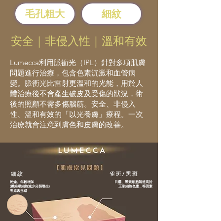
毛孔粗大
細紋
安全｜非侵入性｜溫和有效
Lumecca利用脈衝光（IPL）針對多項肌膚
問題進行治療，包含色素沉澱和血管病
變。脈衝光比雷射更溫和的光能，用於人
體治療後不會產生破皮及受傷的狀況，術
後的照顧不需多傷腦筋。安全、非侵入
性、溫和有效的「以光養膚」療程。一次
治療就會注意到膚色和皮膚的改善。
​細紋
雀斑/黑斑
乾燥、年齡增加
日曬、黑素細胞製造高於
(纖維母細胞減少分裂增生)
正常細胞色素...等因素
等原因形成