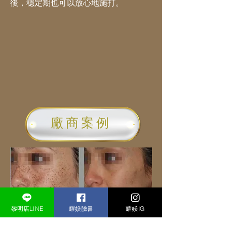
後，穩定期也可以放心地施打。
​廠商案例
黎明店LINE
耀媄臉書
耀媄IG