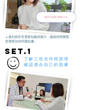
新生代演員 奧莉(Orli)
▲奧利因常常需要拍戲與製片，睡眠時間寶貴，
更需要加倍呵護肌膚。
SET.1
了解三倍光作用原理
​確認適合自己的肌膚