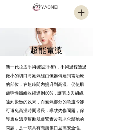
耀媄醫美集團
YAMOEI GROUP
超能電漿
新一代拉皮手術(縮皮手術)，手術過程透過
微小的切口將氮氣經由儀器傳達到需治療
的部位，在短時間內提升到高溫、促使肌
膚彈性纖維收縮達到60%，讓表皮與組織
達到緊緻的效果，而氦氣部分的急速冷卻
可避免高溫時間過長，導致灼傷問題，保
護表皮溫度幫助肌膚緊實改善老化鬆弛的
問題，是一項具有隱痕傷口且高安全性、