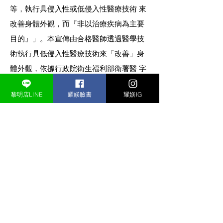
等，執行具侵入性或低侵入性醫療技術 來
改善身體外觀，而『非以治療疾病為主要
目的』」。本宣傳由合格醫師透過醫學技
術執行具低侵入性醫療技術來「改善」身
體外觀，依據行政院衛生福利部衛署醫 字
0990262180號、衛部醫字第1031662939號
黎明店LINE
耀媄臉書
耀媄IG
辦理，屬於仿單核准適應症外的使用(Off-
label use)，醫師應確實告知使用原因及可
能造成的風險，並取得其同意始得使用；
有關適應症、禁忌症等副作用等問題，醫
師將依個案說明。