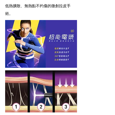
低熱擴散、無熱點不灼傷的微創拉皮手
術。